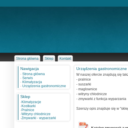
Strona główna
Sklep
Kontakt
Nawigacja
Urządzenia gastronomiczne
·
Strona główna
W naszej ofercie znajdują się ta
·
Serwis
- pralnice
·
Klimatyzacja
- suszarki
·
Urządzenia gastronomiczne
- maglownice
- witryny chłodnicze
Sklep
- zmywarki z funkcja wyparzania
·
Klimatyzacje
·
Kostkarki
Szerszy opis znajduje się w "skle
·
Pralnice
·
Witryny chłodnicze
·
Zmywarki - wyparzarki
Katalog zmywarek z wy