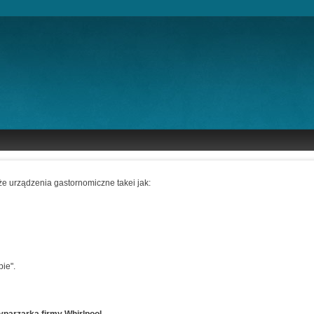
kże urządzenia gastornomiczne takei jak:
pie".
parzarką firmy Whirlpool.