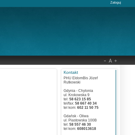
Zaloguj
Kontakt
PHU EldomBis Józef
Rutkowski
Gdynia - Chylonia
ul. Krokowska 9
tel:
58 623 15 85
tel/fax:
58 667 40 34
tel kom:
602 11 50 75
Gdańsk - Oliwa
ul. Piastowska 100B
tel:
58 557 46 30
tel kom:
608013618