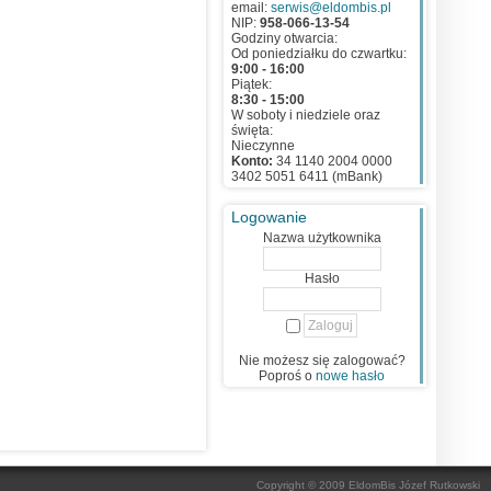
email:
serwis@eldombis.pl
NIP:
958-066-13-54
Godziny otwarcia:
Od poniedziałku do czwartku:
9:00 - 16:00
Piątek:
8:30 - 15:00
W soboty i niedziele oraz
święta:
Nieczynne
Konto:
34 1140 2004 0000
3402 5051 6411 (mBank)
Logowanie
Nazwa użytkownika
Hasło
Nie możesz się zalogować?
Poproś o
nowe hasło
Copyright © 2009 EldomBis Józef Rutkowski