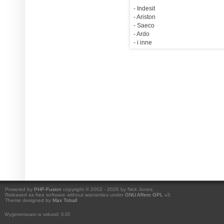
- Indesit
- Ariston
- Saeco
- Ardo
- i inne
Powered by
PHP-Fusion
copyright © 2002 - 2026 by Nick Jones.
Released as free software without warranties under
GNU Affero GPL
v3.
Theme designed by
Max Toball
Wygenerowano w sekund: 0.03