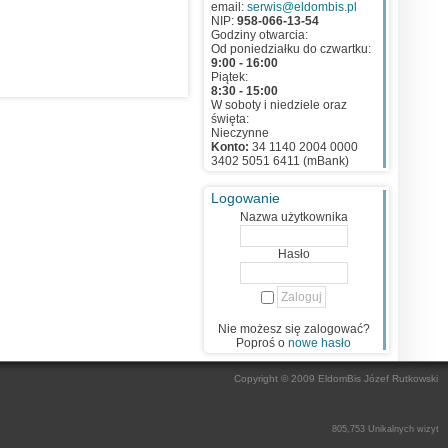
email:
serwis@eldombis.pl
NIP:
958-066-13-54
Godziny otwarcia:
Od poniedziałku do czwartku:
9:00 - 16:00
Piątek:
8:30 - 15:00
W soboty i niedziele oraz
święta:
Nieczynne
Konto:
34 1140 2004 0000
3402 5051 6411 (mBank)
Logowanie
Nazwa użytkownika
Hasło
Nie możesz się zalogować?
Poproś o
nowe hasło
Copyright © 2009 EldomBis Józef Rutkowski
805,753 Unikalnych wizyt