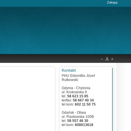
Zaloguj
Kontakt
PHU EldomBis Józef
Rutkowski
Gdynia - Chylonia
ul. Krokowska 9
tel:
58 623 15 85
tel/fax:
58 667 40 34
tel kom:
602 11 50 75
Gdańsk - Oliwa
ul. Piastowska 100B
tel:
58 557 46 30
tel kom:
608013618