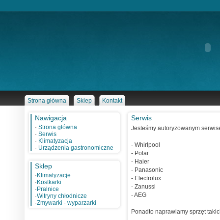
Strona główna
Sklep
Kontakt
Nawigacja
Serwis
·
Strona główna
Jesteśmy autoryzowanym serwisem
·
Serwis
·
Klimatyzacja
- Whirlpool
·
Urządzenia gastronomiczne
- Polar
- Haier
Sklep
- Panasonic
·
Klimatyzacje
- Electrolux
·
Kostkarki
- Zanussi
·
Pralnice
- AEG
·
Witryny chłodnicze
·
Zmywarki - wyparzarki
Ponadto naprawiamy sprzęt takich